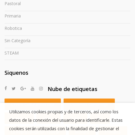
Pastoral
Primaria
Robotica
Sin Categoría
STEAM
Siquenos
Nube de etiquetas
Centro Cultural Ibercaja
Diplomas Cambridge
Utilizamos cookies propias y de terceros, así como los
Erasmus
Flyers
Inglés
KET
datos de la conexión del usuario para identificarle. Estas
cookies serán utilizadas con la finalidad de gestionar el
La Representación Teatral
Movers
Primaria