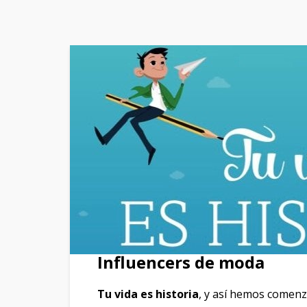
Influencers de moda
Tu vida es historia
, y así hemos comen