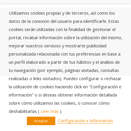
Utilizamos cookies propias y de terceros, así como los
datos de la conexión del usuario para identificarle. Estas
OTROS DATOS DE INTERÉS
cookies serán utilizadas con la finalidad de gestionar el
Aviso Legal
portal, recabar información sobre la utilización del mismo,
Política de privacidad
mejorar nuestros servicios y mostrarte publicidad
personalizada relacionada con tus preferencias en base a
un perfil elaborado a partir de tus hábitos y el análisis de
@2019 COLEGIO SANTA CRUZ
tu navegación (por ejemplo, páginas visitadas, consultas
realizadas o links visitados). Puedes configurar o rechazar
la utilización de cookies haciendo click en "Configuración e
información" o si deseas obtener información detallada
sobre cómo utilizamos las cookies, o conocer cómo
deshabilitarlas (
Leer más
).
Configuración e información
Aceptar